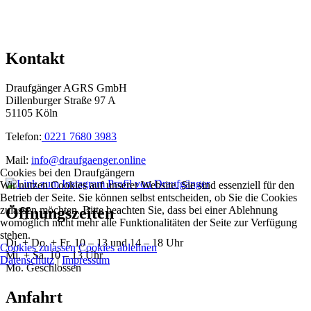
Kontakt
Draufgänger AGRS GmbH
Dillenburger Straße 97 A
51105 Köln
Telefon:
0221 7680 3983
Mail:
info@draufgaenger.online
Cookies bei den Draufgängern
Wir nutzen Cookies auf unserer Website. Sie sind essenziell für den
Betrieb der Seite. Sie können selbst entscheiden, ob Sie die Cookies
zulassen möchten. Bitte beachten Sie, dass bei einer Ablehnung
Öffnungszeiten
womöglich nicht mehr alle Funktionalitäten der Seite zur Verfügung
stehen.
Di. + Do. + Fr. 10 – 13 und 14 – 18 Uhr
Cookies zulassen
Cookies ablehnen
Mi. + Sa. 10 – 13 Uhr
Datenschutz
|
Impressum
Mo. Geschlossen
Anfahrt