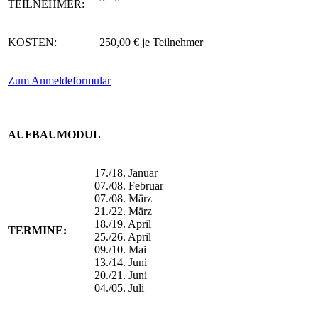
TEILNEHMER:
KOSTEN:
250,00 € je Teilnehmer
Zum Anmeldeformular
AUFBAUMODUL
17./18. Januar
07./08. Februar
07./08. März
21./22. März
18./19. April
TERMINE:
25./26. April
09./10. Mai
13./14. Juni
20./21. Juni
04./05. Juli