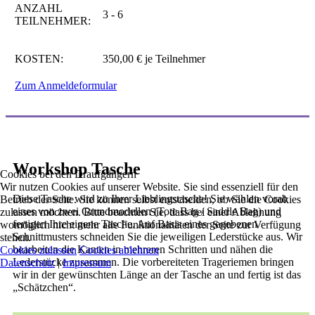
ANZAHL
3 - 6
TEILNEHMER:
KOSTEN:
350,00 € je Teilnehmer
Zum Anmeldeformular
Workshop Tasche
Cookies bei den Draufgängern
Wir nutzen Cookies auf unserer Website. Sie sind essenziell für den
Diese Tasche wird zu Ihrer Lieblingstasche! Sie wählen vorab
Betrieb der Seite. Sie können selbst entscheiden, ob Sie die Cookies
eines von zwei Grundmodellen (Tote Bag / Saddle Bag) und
zulassen möchten. Bitte beachten Sie, dass bei einer Ablehnung
fertigen Ihre eigene Tasche. Auf Basis eines gegebenen
womöglich nicht mehr alle Funktionalitäten der Seite zur Verfügung
Schnittmusters schneiden Sie die jeweiligen Lederstücke aus. Wir
stehen.
bearbeiten die Kanten in mehreren Schritten und nähen die
Cookies zulassen
Cookies ablehnen
Lederstücke zusammen. Die vorbereiteten Trageriemen bringen
Datenschutz
|
Impressum
wir in der gewünschten Länge an der Tasche an und fertig ist das
„Schätzchen“.